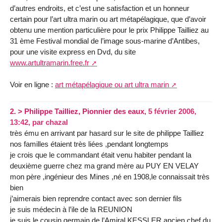
d’autres endroits, et c’est une satisfaction et un honneur
certain pour l’art ultra marin ou art métapélagique, que d’avoir
obtenu une mention particulière pour le prix Philippe Tailliez au
31 ème Festival mondial de l’image sous-marine d’Antibes,
pour une visite express en Dvd, du site
www.artultramarin.free.fr
Voir en ligne :
art métapélagique ou art ultra marin
2.
> Philippe Tailliez, Pionnier des eaux,
5 février 2006,
13:42
,
par
chazal
très ému en arrivant par hasard sur le site de philippe Tailliez
nos familles étaient très liées ,pendant longtemps
je crois que le commandant était venu habiter pendant la
deuxième guerre chez ma grand mère au PUY EN VELAY
mon père ,ingénieur des Mines ,né en 1908,le connaissait très
bien
j’aimerais bien reprendre contact avec son dernier fils
je suis médecin à l’ile de la REUNION
je suis le cousin germain de l’Amiral KESSLER ancien chef du