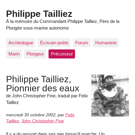
Philippe Tailliez
À la mémoire du Commandant Philippe Tailliez, Père de la
Plongée sous-marine autonome
Archéologue
Écrivain-poète
Forum
Humaniste
Marin
Plongeur
Précurseur
Philippe Tailliez,
Pionnier des eaux
de John Christopher Fine, traduit par Felix
Tailliez
mercredi 30 octobre 2002
,
par
Felix
Tailliez
,
John Christopher Fine
Il y a du ressort dans ses pas lorsqu’il marche. Un