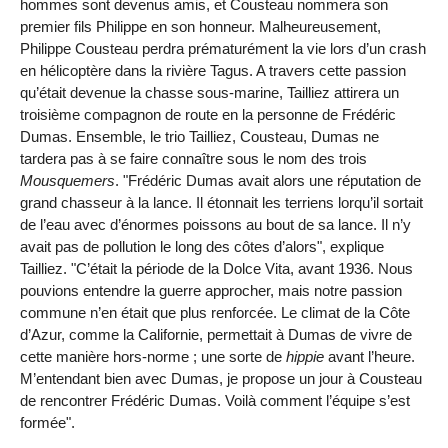
hommes sont devenus amis, et Cousteau nommera son
premier fils Philippe en son honneur. Malheureusement,
Philippe Cousteau perdra prématurément la vie lors d’un crash
en hélicoptère dans la rivière Tagus. A travers cette passion
qu’était devenue la chasse sous-marine, Tailliez attirera un
troisième compagnon de route en la personne de Frédéric
Dumas. Ensemble, le trio Tailliez, Cousteau, Dumas ne
tardera pas à se faire connaître sous le nom des trois
Mousquemers
. "Frédéric Dumas avait alors une réputation de
grand chasseur à la lance. Il étonnait les terriens lorqu’il sortait
de l’eau avec d’énormes poissons au bout de sa lance. Il n’y
avait pas de pollution le long des côtes d’alors", explique
Tailliez. "C’était la période de la Dolce Vita, avant 1936. Nous
pouvions entendre la guerre approcher, mais notre passion
commune n’en était que plus renforcée. Le climat de la Côte
d’Azur, comme la Californie, permettait à Dumas de vivre de
cette manière hors-norme ; une sorte de
hippie
avant l’heure.
M’entendant bien avec Dumas, je propose un jour à Cousteau
de rencontrer Frédéric Dumas. Voilà comment l’équipe s’est
formée".