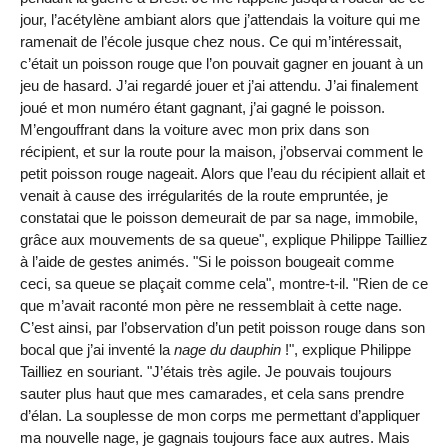
jour, l’acétylène ambiant alors que j’attendais la voiture qui me
ramenait de l’école jusque chez nous. Ce qui m’intéressait,
c’était un poisson rouge que l’on pouvait gagner en jouant à un
jeu de hasard. J’ai regardé jouer et j’ai attendu. J’ai finalement
joué et mon numéro étant gagnant, j’ai gagné le poisson.
M’engouffrant dans la voiture avec mon prix dans son
récipient, et sur la route pour la maison, j’observai comment le
petit poisson rouge nageait. Alors que l’eau du récipient allait et
venait à cause des irrégularités de la route empruntée, je
constatai que le poisson demeurait de par sa nage, immobile,
grâce aux mouvements de sa queue", explique Philippe Tailliez
à l’aide de gestes animés. "Si le poisson bougeait comme
ceci, sa queue se plaçait comme cela", montre-t-il. "Rien de ce
que m’avait raconté mon père ne ressemblait à cette nage.
C’est ainsi, par l’observation d’un petit poisson rouge dans son
bocal que j’ai inventé la
nage du dauphin
!", explique Philippe
Tailliez en souriant. "J’étais très agile. Je pouvais toujours
sauter plus haut que mes camarades, et cela sans prendre
d’élan. La souplesse de mon corps me permettant d’appliquer
ma nouvelle nage, je gagnais toujours face aux autres. Mais