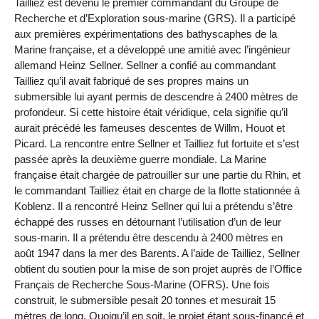
Tailliez est devenu le premier commandant du Groupe de
Recherche et d’Exploration sous-marine (GRS). Il a participé
aux premières expérimentations des bathyscaphes de la
Marine française, et a développé une amitié avec l’ingénieur
allemand Heinz Sellner. Sellner a confié au commandant
Tailliez qu’il avait fabriqué de ses propres mains un
submersible lui ayant permis de descendre à 2400 mètres de
profondeur. Si cette histoire était véridique, cela signifie qu’il
aurait précédé les fameuses descentes de Willm, Houot et
Picard. La rencontre entre Sellner et Tailliez fut fortuite et s’est
passée après la deuxième guerre mondiale. La Marine
française était chargée de patrouiller sur une partie du Rhin, et
le commandant Tailliez était en charge de la flotte stationnée à
Koblenz. Il a rencontré Heinz Sellner qui lui a prétendu s’être
échappé des russes en détournant l’utilisation d’un de leur
sous-marin. Il a prétendu être descendu à 2400 mètres en
août 1947 dans la mer des Barents. A l’aide de Tailliez, Sellner
obtient du soutien pour la mise de son projet auprès de l’Office
Français de Recherche Sous-Marine (OFRS). Une fois
construit, le submersible pesait 20 tonnes et mesurait 15
mètres de long. Quoiqu’il en soit, le projet étant sous-financé et