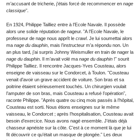
m’accusant de tricherie, j’étais forcé de recommencer en
nage
classique
".
En 1924, Philippe Tailliez entre à l’Ecole Navale. Il possède
alors une solide réputation de nageur. "A l’Ecole Navale, le
professeur de nage nous apprît le
crawl
. Je lui soumettai alors
ma
nage du dauphin
, mais l’instructeur m’a répondu non. Un
an plus tard, j’ai surpris Johnny Weismuller en train de nager la
nage du dauphin
. Il m’avait volé ma
nage du dauphin
!" sourit
Philippe Tailliez. Il rencontre Jacques-Yves Cousteau, alors
enseigne de vaisseau sur le Condorcet, à Toulon. "Cousteau
venait d’avoir un grave accident de voiture. Son bras et sa
poitrine étaient sérieusement touchés. Un chirurgien voulait
l’amputer de son bras, mais Cousteau a refusé l’opération",
raconte Philippe. "Après quatre ou cinq mois passés à l’hôpital,
Cousteau est sorti. Nous étions enseignes sur le même
vaisseau, le Condorcet ; après l’hospitalisation, Cousteau avait
besoin d’exercice. Nous avons nagé ensemble. J’étais déjà
chasseur apnéiste sur la côte. C’est à ce moment là que je lui
fit découvrir ce qu’était un masque de plongée." Les deux