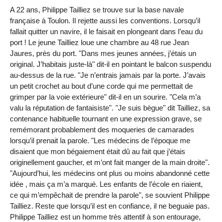
A 22 ans, Philippe Tailliez se trouve sur la base navale
française à Toulon. Il rejette aussi les conventions. Lorsqu’il
fallait quitter un navire, il le faisait en plongeant dans l’eau du
port ! Le jeune Tailliez loue une chambre au 48 rue Jean
Jaures, près du port. "Dans mes jeunes années, j’étais un
original. J’habitais juste-là" dit-il en pointant le balcon suspendu
au-dessus de la rue. "Je n’entrais jamais par la porte. J’avais
un petit crochet au bout d’une corde qui me permettait de
grimper par la voie extérieure" dit-il en un sourire. "Cela m’a
valu la réputation de fantaisiste". "Je suis bègue" dit Tailliez, sa
contenance habituelle tournant en une expression grave, se
remémorant probablement des moqueries de camarades
lorsqu’il prenait la parole. "Les médecins de l’époque me
disaient que mon bégaiement était dû au fait que j’étais
originellement gaucher, et m’ont fait manger de la main droite".
"Aujourd’hui, les médecins ont plus ou moins abandonné cette
idée , mais ça m’a marqué. Les enfants de l’école en riaient,
ce qui m’empêchait de prendre la parole", se souvient Philippe
Tailliez. Reste que lorsqu’il est en confiance, il ne beguaie pas.
Philippe Tailliez est un homme très attentif à son entourage,