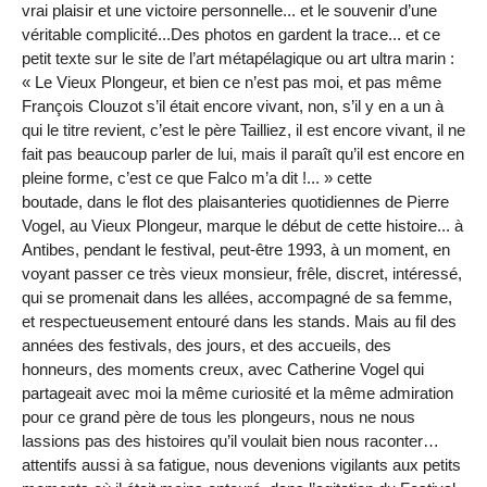
vrai plaisir et une victoire personnelle... et le souvenir d’une
véritable complicité...Des photos en gardent la trace... et ce
petit texte sur le site de l’art métapélagique ou art ultra marin :
« Le Vieux Plongeur, et bien ce n’est pas moi, et pas même
François Clouzot s’il était encore vivant, non, s’il y en a un à
qui le titre revient, c’est le père Tailliez, il est encore vivant, il ne
fait pas beaucoup parler de lui, mais il paraît qu’il est encore en
pleine forme, c’est ce que Falco m’a dit !... » cette
boutade, dans le flot des plaisanteries quotidiennes de Pierre
Vogel, au Vieux Plongeur, marque le début de cette histoire... à
Antibes, pendant le festival, peut-être 1993, à un moment, en
voyant passer ce très vieux monsieur, frêle, discret, intéressé,
qui se promenait dans les allées, accompagné de sa femme,
et respectueusement entouré dans les stands. Mais au fil des
années des festivals, des jours, et des accueils, des
honneurs, des moments creux, avec Catherine Vogel qui
partageait avec moi la même curiosité et la même admiration
pour ce grand père de tous les plongeurs, nous ne nous
lassions pas des histoires qu’il voulait bien nous raconter…
attentifs aussi à sa fatigue, nous devenions vigilants aux petits