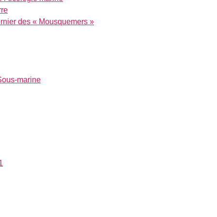
rre
dernier des « Mousquemers »
 Sous-marine
1